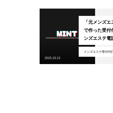
契約までの流れ
「元メンズエ
で作った受付代
インタビュー
ンズエステ電
底解説！
メンズエステ受付代
ブログ一覧
2025.10.13
LINEお問い合わせ
お問い合わせフォーム