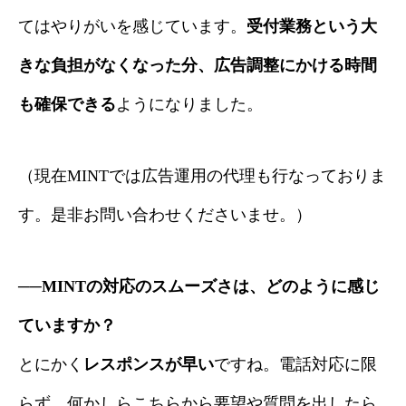
当社の強み
てはやりがいを感じています。
受付業務という大
サービス内容・料金について
きな負担がなくなった分、広告調整にかける時間
契約までの流れ
も確保できる
ようになりました。
インタビュー
（現在MINTでは広告運用の代理も行なっておりま
ブログ一覧
す。是非お問い合わせくださいませ。）
LINEお問い合わせ
お問い合わせフォーム
──MINTの対応のスムーズさは、どのように感じ
ていますか？
当社の強み
サービス内容・料金について
契約までの流れ
インタ
とにかく
レスポンスが早い
ですね。電話対応に限
らず、何かしらこちらから要望や質問を出したら