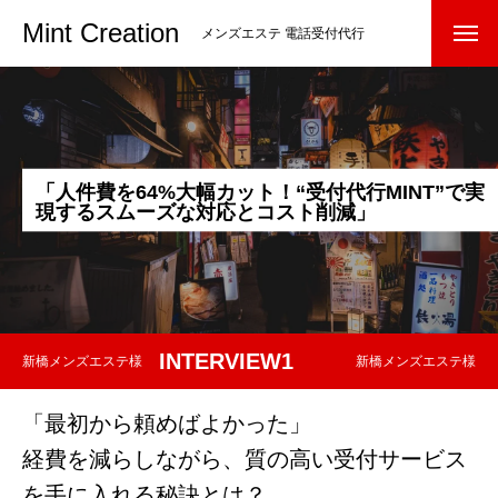
Mint Creation
メンズエステ 電話受付代行
「
人
件
費
を
6
4
%
大
幅
カ
ッ
ト
！
“
受
付
代
行
M
I
N
T
”
で
実
現
す
る
ス
ム
ー
ズ
な
対
応
と
コ
ス
ト
削
減
」
INTERVIEW1
新橋メンズエステ様
新橋メンズエステ様
「最初から頼めばよかった」
経費を減らしながら、質の高い受付サービス
を手に入れる秘訣とは？